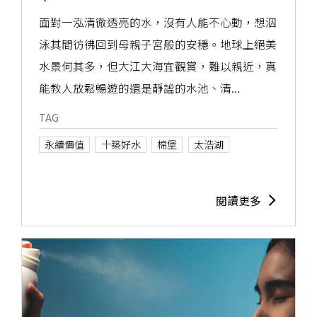
面對一泓清徹透亮的水，沒有人能不心動，想泅
泳其間彷彿回到母親子宮般的安穩。地球上絕美
水景何其多，但大江大海宜觀賞，難以親近，真
能教人放鬆暢遊的還是靜謐的水池、清...
TAG
永續價值
十築好水
棉堡
太浩湖
閱讀更多