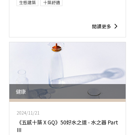
生態建築
十築舒適
閱讀更多
健康
2024/11/21
《五感十築 X GQ》50好水之道 - 水之器 Part
Ⅲ