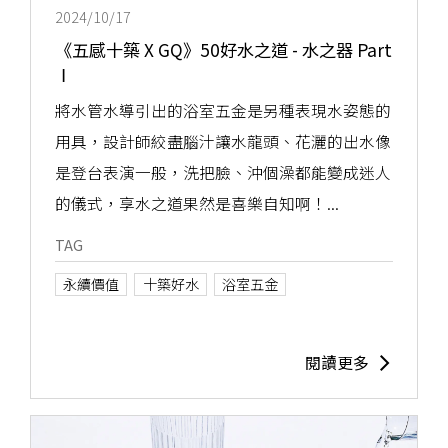
2024/10/17
《五感十築 X GQ》50好水之道 - 水之器 Part
Ⅰ
將水管水導引出的浴室五金是另種表現水姿態的
用具，設計師絞盡腦汁讓水龍頭、花灑的出水像
是登台表演一般，洗把臉、沖個澡都能變成迷人
的儀式，享水之道果然是喜樂自知啊！...
TAG
永續價值
十築好水​
浴室五金
閱讀更多