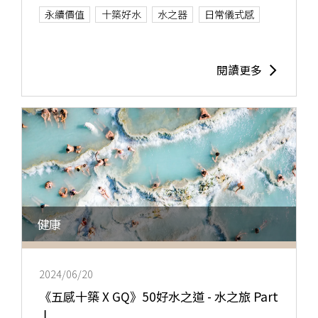
永續價值
十築好水
水之器
日常儀式感
閱讀更多
健康
2024/06/20
《五感十築 X GQ》50好水之道 - 水之旅 Part
Ⅰ