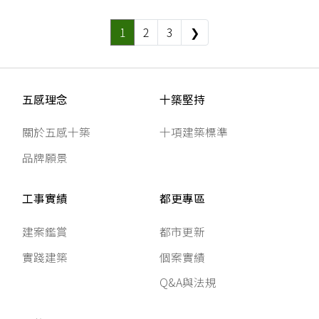
1
2
3
❯
五感理念
十築堅持
關於五感十築
十項建築標準
品牌願景
工事實績
都更專區
建案鑑賞
都市更新
實踐建築
個案實績
Q&A與法規