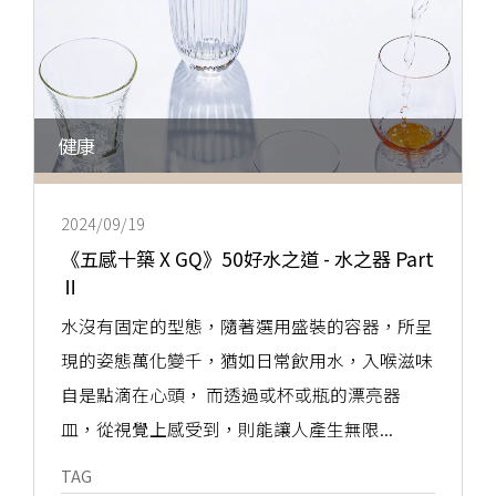
健康
2024/09/19
《五感十築 X GQ》50好水之道 - 水之器 Part
Ⅱ
水沒有固定的型態，隨著選用盛裝的容器，所呈
現的姿態萬化變千，猶如日常飲用水，入喉滋味
自是點滴在心頭， 而透過或杯或瓶的漂亮器
皿，從視覺上感受到，則能讓人產生無限...
TAG