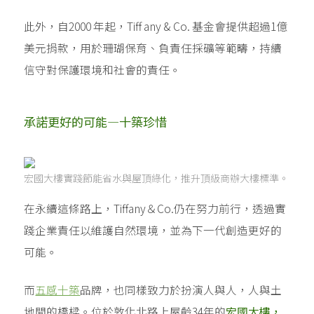
此外，自2000 年起，Tiff any & Co. 基金會提供超過1億
美元捐款，用於珊瑚保育、負責任採礦等範疇，持續
信守對保護環境和社會的責任。
承諾更好的可能—十築珍惜
宏國大樓實踐節能省水與屋頂綠化，推升頂級商辦大樓標準。
在永續這條路上，Tiffany＆Co.仍在努力前行，透過實
踐企業責任以維護自然環境，並為下一代創造更好的
可能。
而
五感十築
品牌，也同樣致力於扮演人與人，人與土
地間的橋樑。位於敦化北路上屋齡34年的
宏國大樓，