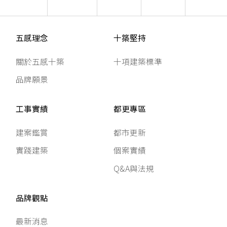
五感理念
十築堅持
關於五感十築
十項建築標準
品牌願景
工事實績
都更專區
建案鑑賞
都市更新
實踐建築
個案實績
Q&A與法規
品牌觀點
最新消息