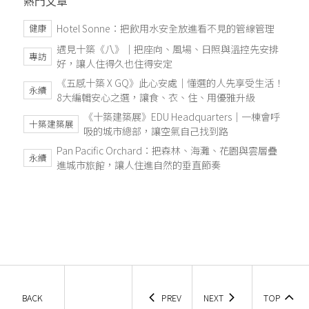
熱門文章
Hotel Sonne：把飲用水安全放進看不見的管線管理
健康
遇見十築《八》｜把座向、風場、日照與溫控先安排
專訪
好，讓人住得久也住得安定
《五感十築 X GQ》此心安處｜懂選的人先享受生活！
永續
8大編輯安心之選，讓食、衣、住、用優雅升級
《十築建築展》EDU Headquarters｜一棟會呼
十築建築展
吸的城市總部，讓空氣自己找到路
Pan Pacific Orchard：把森林、海灘、花園與雲層疊
永續
進城市旅館，讓人住進自然的垂直節奏
BACK
PREV
NEXT
TOP