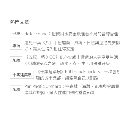
熱門文章
Hotel Sonne：把飲用水安全放進看不見的管線管理
健康
遇見十築《八》｜把座向、風場、日照與溫控先安排
專訪
好，讓人住得久也住得安定
《五感十築 X GQ》此心安處｜懂選的人先享受生活！
永續
8大編輯安心之選，讓食、衣、住、用優雅升級
《十築建築展》EDU Headquarters｜一棟會呼
十築建築展
吸的城市總部，讓空氣自己找到路
Pan Pacific Orchard：把森林、海灘、花園與雲層疊
永續
進城市旅館，讓人住進自然的垂直節奏