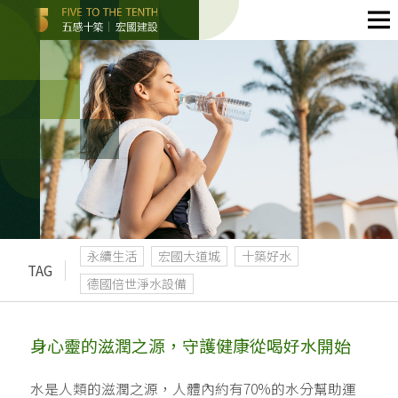
永續生活
宏國大道城
十築好水
TAG
德國倍世淨水設備
身心靈的滋潤之源，守護健康從喝好水開始
水是人類的滋潤之源，人體內約有70%的水分幫助運