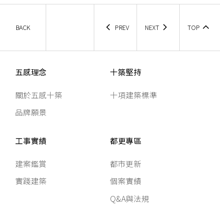
BACK
PREV
NEXT
TOP
五感理念
十築堅持
關於五感十築
十項建築標準
品牌願景
工事實績
都更專區
建案鑑賞
都市更新
實踐建築
個案實績
Q&A與法規