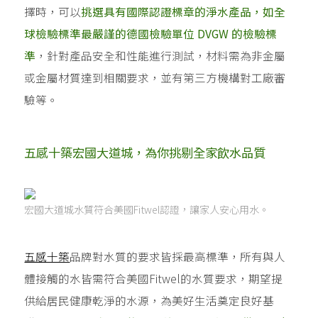
擇時，可以
挑選具有國際認證標章的淨水產品，如全
球檢驗標準最嚴謹的德國檢驗單位 DVGW 的檢驗標
準
，針對產品安全和性能進行測試，材料需為非金屬
或金屬材質達到相關要求，並有第三方機構對工廠審
驗等。
五感十築宏國大道城，為你挑剔全家飲水品質
宏國大道城水質符合美國Fitwel認證，讓家人安心用水。
五感十築
品牌對水質的要求皆採最高標準，所有與人
體接觸的水皆需符合美國Fitwel的水質要求，期望提
供給居民健康乾淨的水源，為美好生活奠定良好基