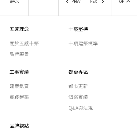
BACK
PREV
NEXT
TOP
五感理念
十築堅持
關於五感十築
十項建築標準
品牌願景
工事實績
都更專區
建案鑑賞
都市更新
實踐建築
個案實績
Q&A與法規
品牌觀點