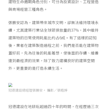
建物生命週期角色分別，可分為投資設計、工程營造
與商場經營三種角色。
張勝安認為，建築帶來城市文明，卻無法維持環境永
續，尤其建築行業佔全球碳排放量的37%，其中維持
建築物的日常使用耗能比約占6成。有了這樣的認知
後，業者在建築製造過程之前，我們是否能在建築物
蓋好前，先為往後的耗能著想，使後面的存續、維養
達到最經濟的效果，除了致力建構良好的建築空間
外，更重要的是打造永續生活。
冠德建設總經理張勝安。 攝影／張皓婷
冠德建設在地耕耘超過四十年的時間，在經歷過三次