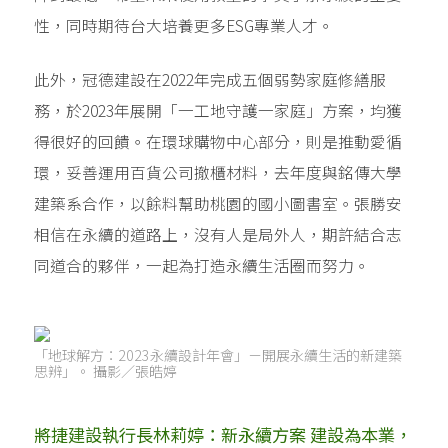
性，同時期待台大培養更多ESG專業人才。
此外，冠德建設在2022年完成五個弱勢家庭修繕服
務，於2023年展開「一工地守護一家庭」方案，均獲
得很好的回饋。在環球購物中心部分，則是推動愛循
環，妥善運用百貨公司撤櫃材料，去年度與銘傳大學
建築系合作，以餘料幫助桃園的國小圖書室。張勝安
相信在永續的道路上，沒有人是局外人，期許結合志
同道合的夥伴，一起為打造永續生活圈而努力。
「地球解方：2023永續設計年會」－開展永續生活的新建築
思辨」。 攝影／張皓婷
將捷建設執行長林莉婷：新永續方案 建設為本業，