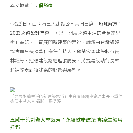
本文轉載自：
倡議家
今(22)日，由國內三大建設公司共同出席「
地球解方：
2023永續設計年會
」，以「開展永續生活的新建築思
辨」為題，一齊展開新建築的思辨。論壇由台灣綠領
協會理事長陳重仁擔任主持人，邀請宏國建設執行長
林鈺芳、冠德建設總經理張勝安、將捷建設執行長林
莉婷發表對新建築的願景與展望。
「開展永續生活的新建築思辨」由台灣綠領協會理事長陳重仁
擔任主持人。 攝影／張皓婷
五感十築創辦人林鈺芳：永續健康建築 實踐生態烏
托邦