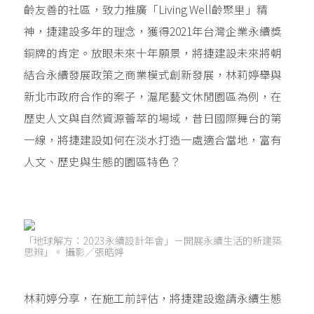
齡友善的社區，致力推廣「Living Well齡聚里」精
神，捷建設多年的理念，獲得2021年台灣企業永續獎
銅牌的肯定。放眼未來十年願景，將捷建設未來將朝
結合永續發展政策之商業模式創新發展，林莉婷舉與
新北市政府合作的案子，滬尾藝文休閒園區為例，在
歷史人文與自然資源薈萃的場域，昔日國際舞台的第
一線，將捷建設如何在淡水打造一處適合當地，富有
人文、歷史與生態的園區特色？
「地球解方：2023永續設計年會」－開展永續生活的新建築
思辨」。 攝影／張皓婷
林莉婷分享，在施工前評估，將捷建設邀請永續生態