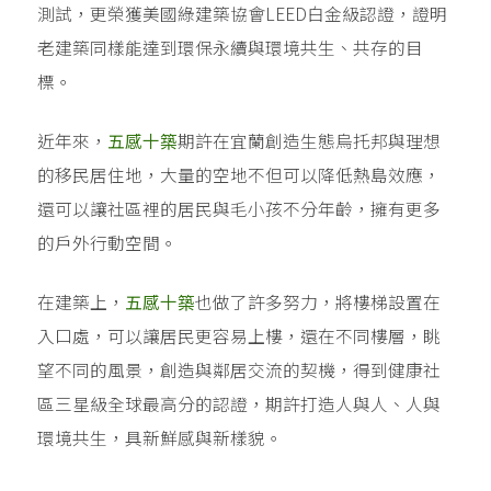
測試，更榮獲美國綠建築協會LEED白金級認證，證明
老建築同樣能達到環保永續與環境共生、共存的目
標。
近年來，
五感十築
期許在宜蘭創造生態烏托邦與理想
的移民居住地，大量的空地不但可以降低熱島效應，
還可以讓社區裡的居民與毛小孩不分年齡，擁有更多
的戶外行動空間。
在建築上，
五感十築
也做了許多努力，將樓梯設置在
入口處，可以讓居民更容易上樓，還在不同樓層，眺
望不同的風景，創造與鄰居交流的契機，得到健康社
區三星級全球最高分的認證，期許打造人與人、人與
環境共生，具新鮮感與新樣貌。