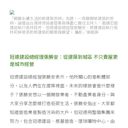
「開展永續生活的新建築思辨」為題，一齊展開新建築的思
辨。論壇由台灣綠領協會理事長陳重仁擔任主持人，邀請宏國
建設執行長林鈺芳、冠德建設總經理張勝安、將捷建設執行長
林莉婷發表對新建築的願景與展望。 攝影／張皓婷
冠德建設總經理張勝安：從建築到城區 不只賣屋更
是城市經營
冠德建設總經理張勝安表示，他所關心的是軟體部
分，以及人們住在建築裡面，未來的樣貌會是什麼樣
子？張勝安想以一個開發業者、不動產業者身分，與
大家分享怎麼樣打造低碳生活。張勝安指出，大家都
知道營造業是製造污染的大戶，但冠德用整個集團來
努力，包含冠德建設、根基營造、環球購物中心，由