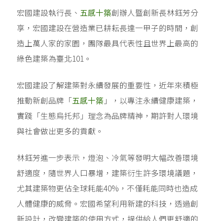
宏國建設執行長、
五感十築
創辦人暨創新長林鈺芳分
享，宏國建設在營造業已耕耘長達一甲子的時間，創
造上萬人家的家園，團隊最具代表性且世界上最高的
綠色建築為臺北101。
宏國建設了解建築對永續發展的重要性，近年來積極
推動新創品牌「
五感十築
」，以專注永續健康建築，
實踐「生態烏托邦」理念為品牌精神，期許對人環境
與社會做出更多的貢獻。
林鈺芳進一步表示，燈泡、冷氣等發明大幅改善環境
舒適度，隨世界人口暴增，建築衍生許多環境議題，
尤其建築物更佔全球耗能40%，不僅耗能同時也造成
人體健康的威脅。宏國希望利用新建的科技，透過創
新設計，改變建築的使用方式，提供給人們更舒適的