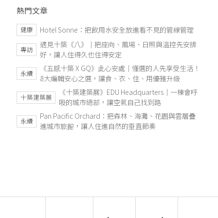
熱門文章
Hotel Sonne：把飲用水安全放進看不見的管線管理
健康
遇見十築《八》｜把座向、風場、日照與溫控先安排
專訪
好，讓人住得久也住得安定
《五感十築 X GQ》此心安處｜懂選的人先享受生活！
永續
8大編輯安心之選，讓食、衣、住、用優雅升級
《十築建築展》EDU Headquarters｜一棟會呼
十築建築展
吸的城市總部，讓空氣自己找到路
Pan Pacific Orchard：把森林、海灘、花園與雲層疊
永續
進城市旅館，讓人住進自然的垂直節奏