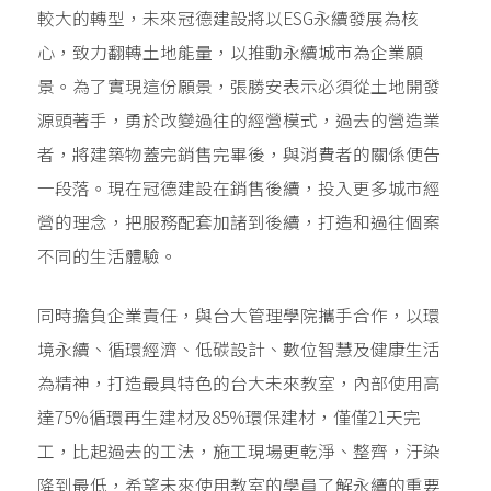
較大的轉型，未來冠德建設將以ESG永續發展為核
心，致力翻轉土地能量，以推動永續城市為企業願
景。為了實現這份願景，張勝安表示必須從土地開發
源頭著手，勇於改變過往的經營模式，過去的營造業
者，將建築物蓋完銷售完畢後，與消費者的關係便告
一段落。現在冠德建設在銷售後續，投入更多城市經
營的理念，把服務配套加諸到後續，打造和過往個案
不同的生活體驗。
同時擔負企業責任，與台大管理學院攜手合作，以環
境永續、循環經濟、低碳設計、數位智慧及健康生活
為精神，打造最具特色的台大未來教室，內部使用高
達75%循環再生建材及85%環保建材，僅僅21天完
工，比起過去的工法，施工現場更乾淨、整齊，汙染
降到最低，希望未來使用教室的學員了解永續的重要