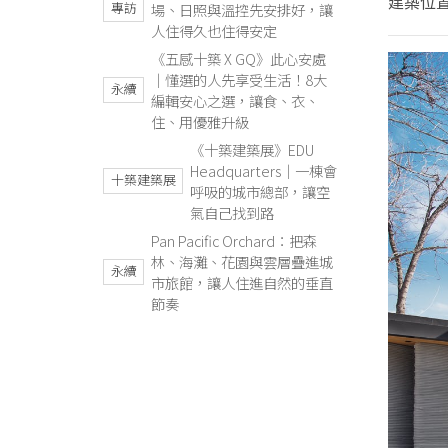
建築位
專訪
場、日照與溫控先安排好，讓
人住得久也住得安定
《五感十築 X GQ》此心安處
｜懂選的人先享受生活！8大
永續
編輯安心之選，讓食、衣、
住、用優雅升級
《十築建築展》EDU
Headquarters｜一棟會
十築建築展
呼吸的城市總部，讓空
氣自己找到路
Pan Pacific Orchard：把森
林、海灘、花園與雲層疊進城
永續
市旅館，讓人住進自然的垂直
節奏