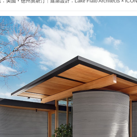
置：美國・德州奧斯汀｜建築設計：
Lake Flato Architects × ICO