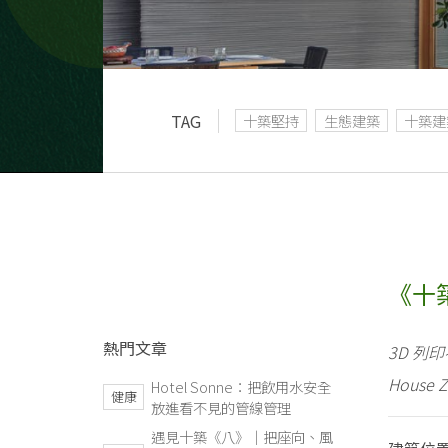
TAG
十築堅持
生態建築
十築建
《十築
熱門文章
3D 列
Hous
Hotel Sonne：把飲用水安全
健康
放進看不見的管線管理
遇見十築《八》｜把座向、風