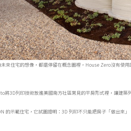
未來住宅的想像，都還停留在概念圖裡，House Zero沒有
 Flato將3D列印技術放進美國南方社區常見的平房形式裡，讓
CON 的示範住宅，它試圖證明：3D 列印不只能把房子「做出