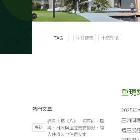
TAG
生態建築
十築珍惜
重現
熱門文章
2025
座如同
遇見十築《八》｜把座向、風
專訪
場、日照與溫控先安排好，讓
這座展館
人住得久也住得安定