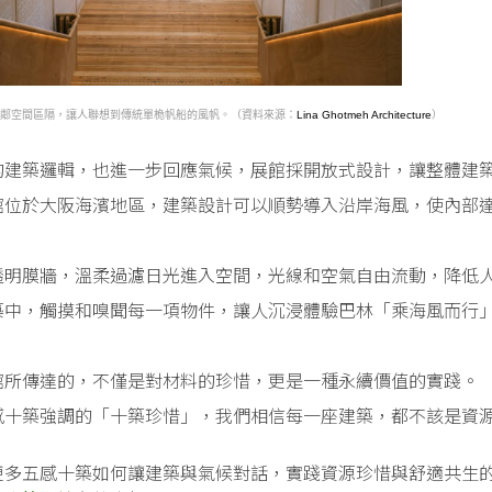
鄰空間區隔，讓人聯想到傳統單桅帆船的風帆。（資料來源：
Lina Ghotmeh Architecture
）
的建築邏輯，也進一步回應氣候，展館採開放式設計，讓整體建
館位於大阪海濱地區，建築設計可以順勢導入沿岸海風，使內部
透明膜牆，溫柔過濾日光進入空間，光線和空氣自由流動，降低
築中，觸摸和嗅聞每一項物件，讓人沉浸體驗巴林「乘海風而行
館所傳達的，不僅是對材料的珍惜，更是一種永續價值的實踐。
感十築強調的「十築珍惜」，我們相信每一座建築，都不該是資
更多五感十築如何讓建築與氣候對話，實踐資源珍惜與舒適共生