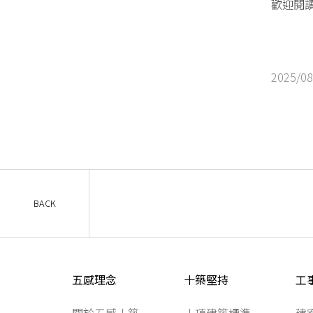
歡迎閱
2025/08
BACK
五感理念
十築堅持
工
關於五感十築
十項建築標準
建