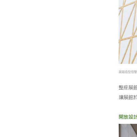
展館造型借鑒
整座展
讓展館
開放設計