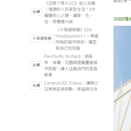
間哲學
《五感十築 X GQ》此心安處
｜懂選的人先享受生活！8大
永續
編輯安心之選，讓食、衣、
3000
住、用優雅升級
《十築建築展》EDU
Headquarters｜一棟會
十築建築展
呼吸的城市總部，讓空
氣自己找到路
Pan Pacific Orchard：把森
林、海灘、花園與雲層疊進城
永續
市旅館，讓人住進自然的垂直
節奏
Campus LIDL France：讓辦公
永續
日常更容易移動、停留與交流