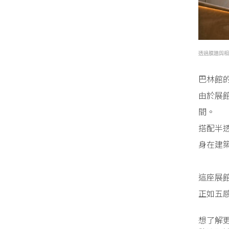
透過膜牆與相
巴林館
由於展
間。
搭配半
身在建
這座展
正如五
想了解