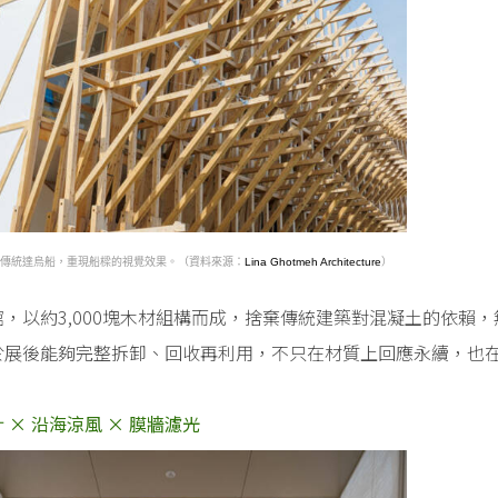
傳統達烏船，重現船樑的視覺效果。（資料來源：
Lina Ghotmeh Architecture
）
館，以約3,000塊木材組構而成，捨棄傳統建築對混凝土的依賴
於展後能夠完整拆卸、回收再利用，不只在材質上回應永續，也
 × 沿海涼風 × 膜牆濾光