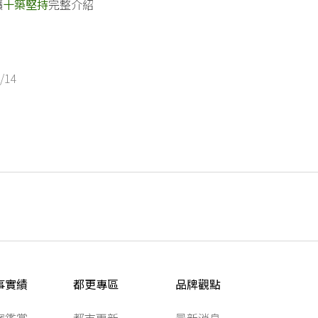
讀
十築堅持
完整介紹
/14
事實績
都更專區
品牌觀點
案鑑賞
都市更新
最新消息