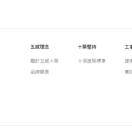
五感理念
十築堅持
工
關於五感十築
十項建築標準
建
品牌願景
實