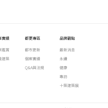
事實績
都更專區
品牌觀點
案鑑賞
都市更新
最新消息
踐建築
個案實績
永續
Q&A與法規
健康
專訪
十築建築展