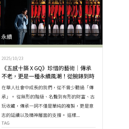
永續
2025/10/23
《五感十築 X GQ》珍惜的藝術｜傳承
不老，更是一種永續風潮！從腕錶到時
尚，看見代代相傳的美好
在華人社會中成長的我們，從不曾少聽過「傳
承」。 從無形的階級、名聲到有形的財富、古
玩收藏，傳承一詞不僅是單純的複製，更是意
志的延續以及精神層面的支撐。 這樣...
TAG