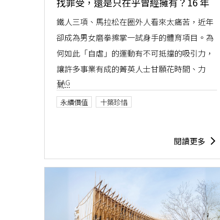
找罪受，還是只在乎曾經擁有？16 年
資歷三鐵迷 Jovi ，親解極限運動令人
鐵人三項、馬拉松在圈外人看來太痛苦，近年
難以自拔的魅力！
卻成為男女磨拳擦掌一試身手的體育項目。為
何如此「自虐」的運動有不可抵擋的吸引力，
讓許多事業有成的菁英人士甘願花時間、力
TAG
氣...
永續價值
十築珍惜
閱讀更多