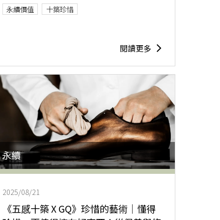
永續價值
十築珍惜
閱讀更多
永續
2025/08/21
《五感十築 X GQ》珍惜的藝術｜懂得