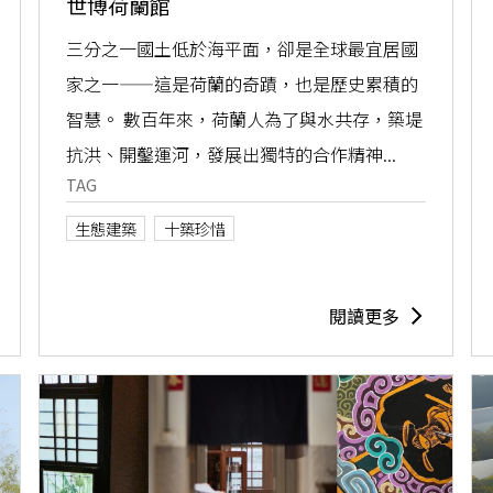
世博荷蘭館
三分之一國土低於海平面，卻是全球最宜居國
家之一——這是荷蘭的奇蹟，也是歷史累積的
智慧。 數百年來，荷蘭人為了與水共存，築堤
抗洪、開鑿運河，發展出獨特的合作精神...
TAG
生態建築
十築珍惜
閱讀更多