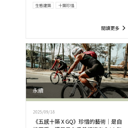
生態建築
十築珍惜
閱讀更多
永續
2025/09/18
《五感十築 X GQ》珍惜的藝術｜是自