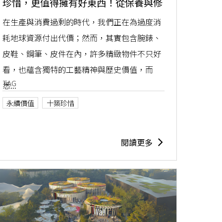
珍惜，更值得擁有好東西！從保養與修
復的技藝，看見最負責任的消費主義​​
在生產與消費過剩的時代，我們正在為過度消
耗地球資源付出代價；然而，其實包含腕錶、
皮鞋、鋼筆、皮件在內，許多精緻物件不只好
看，也蘊含獨特的工藝精神與歷史價值，而
TAG
悉...
永續價值
十築珍惜
閱讀更多