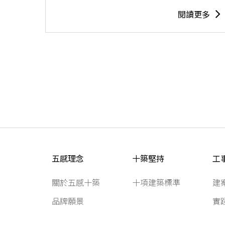
閱讀更多
五感理念
十築堅持
工
關於五感十築
十項建築標準
建
品牌願景
實