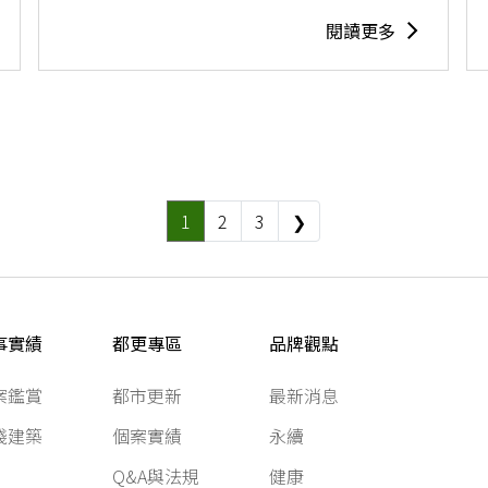
閱讀更多
1
2
3
❯
事實績
都更專區
品牌觀點
案鑑賞
都市更新
最新消息
踐建築
個案實績
永續
Q&A與法規
健康