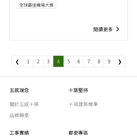
全球最佳機場大獎
閱讀更多
❮
1
2
3
4
5
6
7
8
9
❯
五感理念
十築堅持
關於五感十築
十項建築標準
品牌願景
工事實績
都更專區