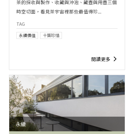
茶的採收與製作、收藏與沖泡、藏壺與用壺三個
時空切面，看見茶宇宙裡那些最值得珍...
TAG
永續價值
十築珍惜
閱讀更多
永續